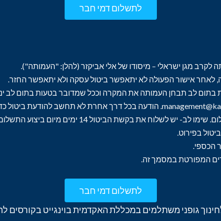
לתשלום דמי חבר
 לקרב מגן ישראלי – מיסודו של אלי אביקזר (להלן: "העמותה").
 לאחר אישור הפעולה לא יתאפשר ביטול עסקה ולא יתאפשר החזר.
בתום לב תבחן העמותה את המקרה וככל שמדובר בטעות בתום לב ינת
טול בפירוט.
 הכספי.
רים המפורטת במסמך זה.
לתשלום דמי חבר
 לחינוך גופני משתלמים במכללת האקדמית בוינגייט בקורסים ל