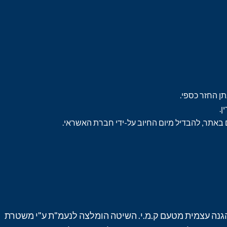
ן החזר כספי.
הגנה עצמית מטעם ק.מ.י. השיטה הומלצה לנעמ"ת ע"י משטרת