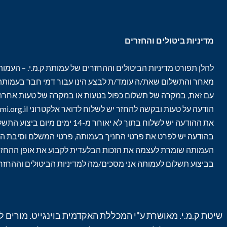
מדיניות ביטולים והחזרים
להלן תפורט מדיניות הביטולים וההחזרים של עמותת ק.מ.י. – העמותה
מאחר והתשלום שאת/ה עומד/ת לבצע הינו עבור דמי חבר בעמותה,
עם זאת, במקרה של תשלום כפול בטעות או במקרה של טעות אחרת 
הודעה על טעות ובקשה להחזר יש לשלוח לדואר אלקטרוני management@kami.org.il. הודעה בכל דרך אחרת לא תחשב להודעת ביטול כדין.
את ההודעה יש לשלוח בתוך לא יאוחר מ-14 ימים מיום ביצוע התשלום. שימו לב- יש לשלוח את בקשת הביטול 14 ימים מיום ביצוע התשלום באתר, להבדיל מיום החיוב על-ידי חברת האשראי.
בהודעה יש לפרט את פרטי החניך בעמותה, פרטי המשלם וסיבת הבי
העמותה שומרת לעצמה את הזכות הבלעדית לקבוע את אופן ההחזר
בביצוע תשלום לעמותה אני מסכים/מה למדיניות הביטולים וההחז
שיטת ק.מ.י. מאושרת ע"י המכללת האקדמית בוינגייט. מורים