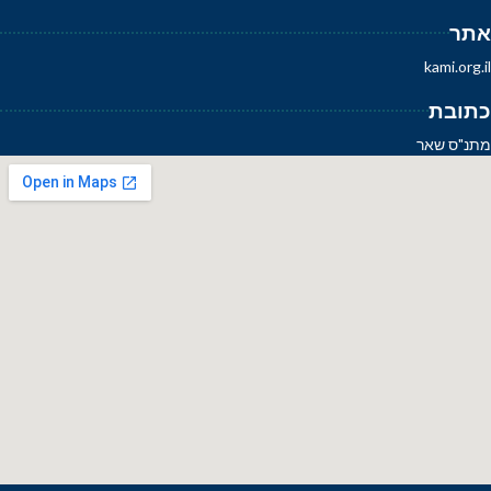
אתר
kami.org.il
כתובת
מתנ"ס שאר