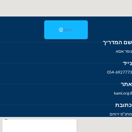
ירוחם
שם המדריך
נופר אסא
נייד
054-6927773
אתר
kami.org.il
כתובת
מתנ"ס ירוחם