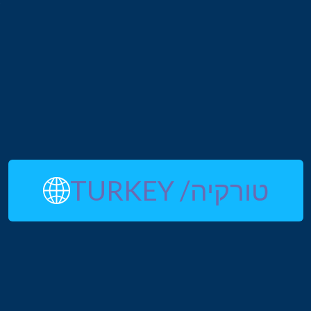
r
s
l
l
m
e
t
e
טורקיה/ TURKEY
y
e
6
n
l