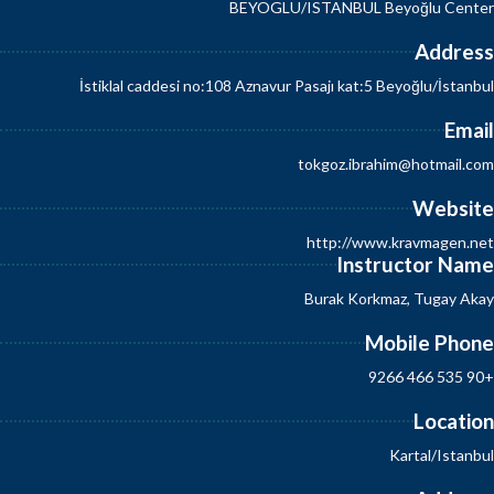
BEYOGLU/ISTANBUL Beyoğlu Cente
Addres
İstiklal caddesi no:108 Aznavur Pasajı kat:5 Beyoğlu/İstanbu
Emai
tokgoz.ibrahim@hotmail.co
Websit
http://www.kravmagen.ne
Instructor Nam
Burak Korkmaz, Tugay Aka
Mobile Phon
+90 535 466 926
Locatio
Kartal/Istanbu