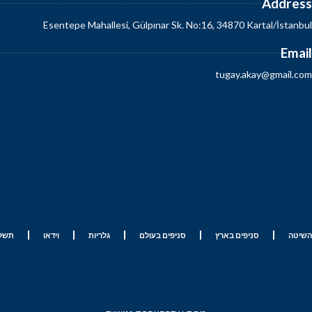
Addres
Esentepe Mahallesi, Gülpınar Sk. No:16, 34870 Kartal/İstanbu
Emai
tugay.akay@gmail.co
השיטה
סניפים בארץ
סניפים בעולם
גלריות
וידאו
תשלו