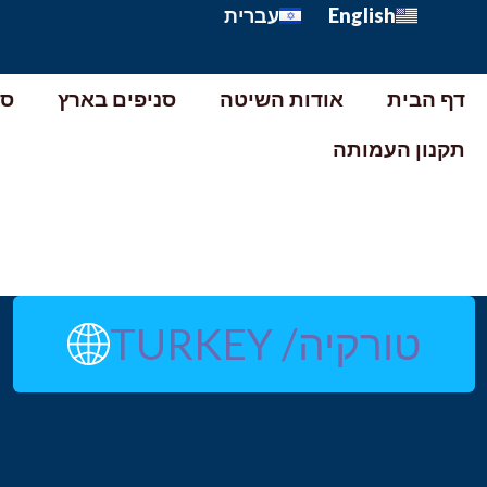
English
עברית
דף הבית
אודות השיטה
סניפים בארץ
סנ
תקנון העמותה
e
טורקיה/ TURKEY
Z
e
6
n